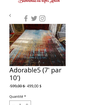
Bienvenue au tapis Arian
Adorable5 (7' par
10')
Prix
Prix
 599,00 $ 
499,00 $
original
promotionnel
Quantité
*