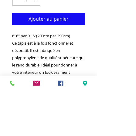
Ajouter au panier
6'.6" par 9' .6"(200cm par 290cm)
Ce tapis est à la fois fonctionnel et
décoratif. Il est fabriqué en
polypropylène de qualité supérieure qui
le rend durable. Idéal pour donner à
votre intérieur un look vraiment
moderne.
-Nettoyer avec un chiffon humide et un
détergent léger.
-Fabriqué en Egypte.
- Doux & Résistant & élégant.
100 % polypropylène thermodurcissable
Antitache hypoallergénique et résistant
à l'électricité statique.