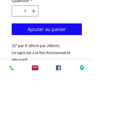
Quantité
*
Ajouter au panier
32" par 8' (80cm par 240cm)
Ce tapis est à la fois fonctionnel et
décoratif.
Il est fabriqué avec du polypropylène de
qualité moyenne, ce qui le rend durable.
Disponible dans des tailles
supplémentaires.
-Idéal pour donner à votre intérieur un
look vraiment moderne.
-Nettoyer avec un chiffon humide et un
détergent léger.
-Fabriqué en Egypte.
-100% Heatset Polypropylène Antitache