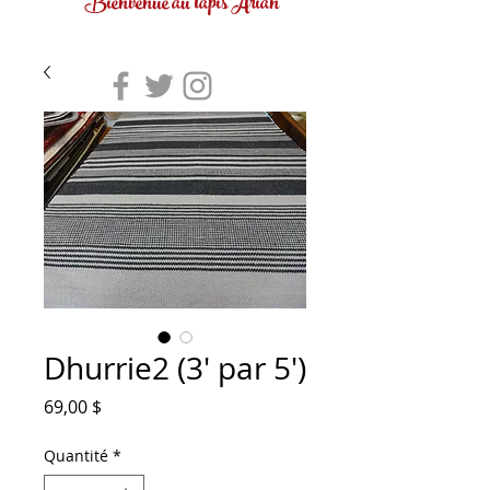
Bienvenue au tapis Arian
Dhurrie2 (3' par 5')
Prix
69,00 $
Quantité
*