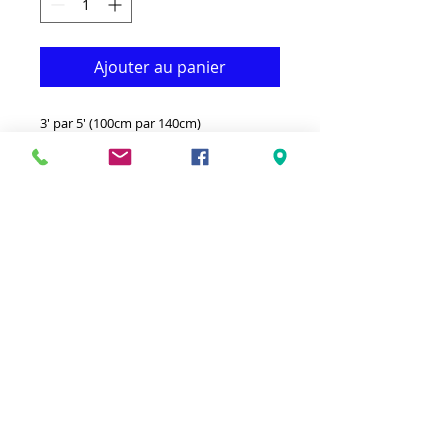
Ajouter au panier
3' par 5' (100cm par 140cm)
Ce tapis en coton noué à la main est à la
fois fonctionnel et décoratif. Il donne à
votre décor un véritable look classique.
-100% coton d'Inde.
- Lavage en machine séparément à l'eau
froide. Ne pas utiliser d'agent de
blanchiment. Sécher à plat.
-Disponible pour différentes couleurs et
tailles.
Couleur:Gris & Noir