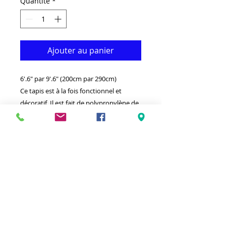
Quantité
*
Ajouter au panier
6'.6" par 9'.6" (200cm par 290cm)
Ce tapis est à la fois fonctionnel et
décoratif. Il est fait de polypropylène de
qualité supérieure qui le rend
durable.Disponible dans d'autres tailles
et couleurs.Idéal pour donner à votre
intérieur un véritable classique voir.
-Nettoyer avec un chiffon humide et un
détergent léger.
-Fabriqué en Belgique.
-Haute densité (1 million de points par
mètre carré) Toucher doux Couverture.
100 % polypropylène