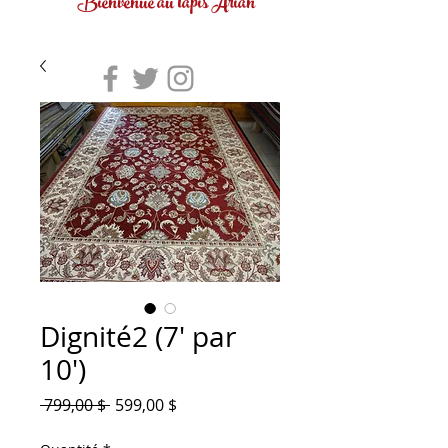
Bienvenue au tapis Arian
Dignité2 (7' par
10')
Prix
Prix
 799,00 $ 
599,00 $
original
promotionnel