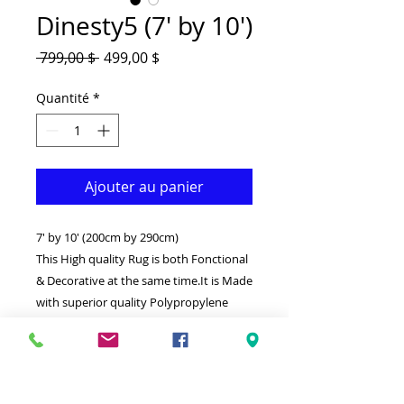
Dinesty5 (7' by 10')
Prix
Prix
 799,00 $ 
499,00 $
original
promotionnel
Quantité
*
Ajouter au panier
7' by 10' (200cm by 290cm)
This High quality Rug is both Fonctional
& Decorative at the same time.It is Made
with superior quality Polypropylene
that makes it long lasting.
-High density(1 million points per
square meters)
-Ideal for giving your interior a truly