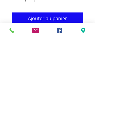
Ajouter au panier
Cet élégant tapis au design oriental aux
couleurs modernes donnera à votre
intérieur un look magnifique.
- Imitation soie tridimensionnelle.
- Léger et fin et doux.
-Haute qualité de la viscose en Israël.
-60% viscose+30% chanel+10% coton
jute.
8pieds par 10pieds(225cm par 300cm)
© 2023 par Ground Floor. Fièrement créé
avec
Wix.com