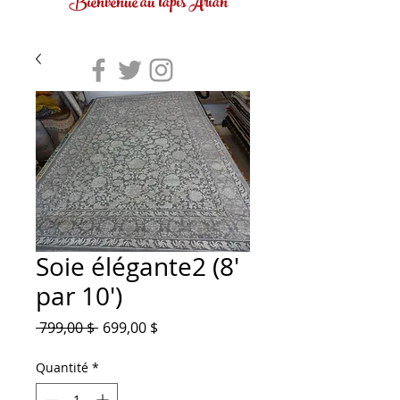
Bienvenue au tapis Arian
Soie élégante2 (8'
par 10')
Prix
Prix
 799,00 $ 
699,00 $
original
promotionnel
Quantité
*