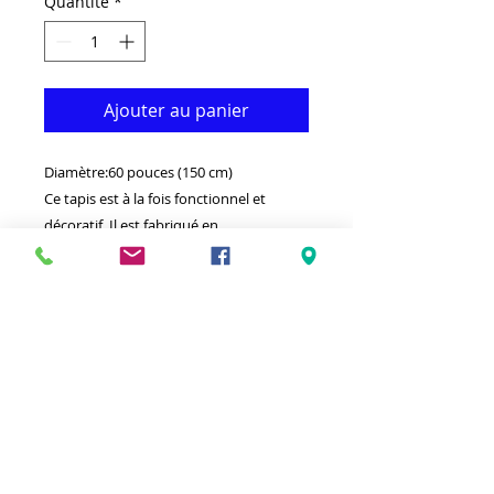
Quantité
*
Ajouter au panier
Diamètre:60 pouces (150 cm)
Ce tapis est à la fois fonctionnel et
décoratif. Il est fabriqué en
polypropylène de qualité moyenne. qui
le rend durable.Disponible dans d'autres
tailles et couleurs.Idéal pour donner à
votre intérieur un aspect vraiment
moderne.
-Nettoyer avec un chiffon humide et un
détergent léger.
-Fabriqué en Turquie.
-Moyenne densité,assez doux et epais.
100% Polypropylène Heatset .