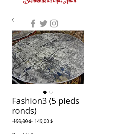
Bienvenue au tapis Arian
Fashion3 (5 pieds
ronds)
Prix
Prix
 199,00 $ 
149,00 $
original
promotionnel