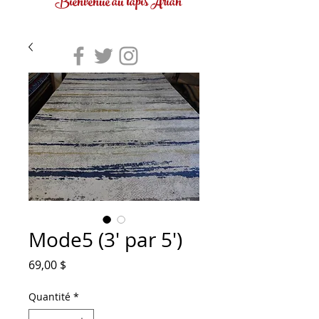
Bienvenue au tapis Arian
Mode5 (3' par 5')
Prix
69,00 $
Quantité
*