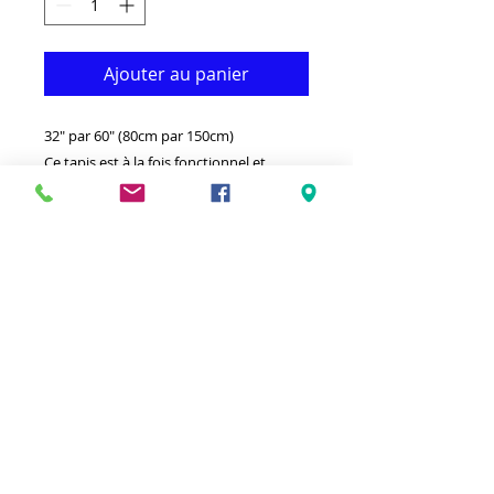
Ajouter au panier
32" par 60" (80cm par 150cm)
Ce tapis est à la fois fonctionnel et
décoratif. Il est fabriqué en
polypropylène de qualité moyenne qui
le rend durable.
-Idéal pour donner à votre intérieur un
look vraiment moderne.
-Nettoyer avec un chiffon humide et un
détergent léger.
-Fabriqué en Turquie.
Antitache hypoallergénique et résistant
à l'électricité statique Fabriqué en
Turquie