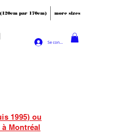
' (120cm par 170cm)
more sizes
Se connecter
uis 1995) ou
s à Montréal