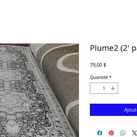
Plume2 (2' pa
Prix
79,00 $
Quantité
*
Ajout