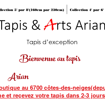
llection 5' par 8'(160cm par 230cm)
Collection 4' par 6
Bienvenue au tapis
Arian
boutique au 6700 côtes-des-neiges(dep
ne et reçevez votre tapis dans 2-3 jour