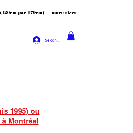
' (120cm par 170cm)
more sizes
Se connecter
uis 1995) ou
s à Montréal