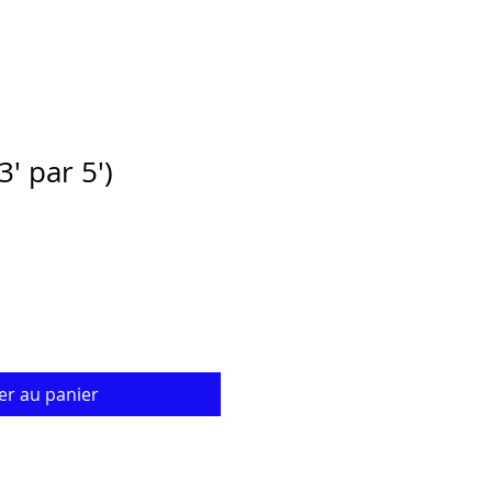
' par 5')
er au panier