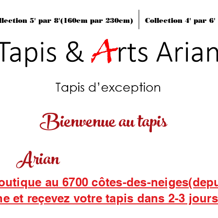
llection 5' par 8'(160cm par 230cm)
Collection 4' par 6
Bienvenue au tapis
Arian
boutique au 6700 côtes-des-neiges(dep
ne et reçevez votre tapis dans 2-3 jour