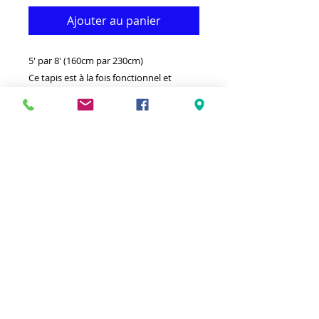
Ajouter au panier
5' par 8' (160cm par 230cm)
Ce tapis est à la fois fonctionnel et
décoratif. Il est fait de médium
polypropylène de qualité qui le rend
durable.
-Idéal pour donner à votre intérieur un
aspect vraiment Moderne voir.
-Nettoyer avec un chiffon humide et un
détergent léger.
-Fabriqué en Belgique.
- Tapis épais au toucher doux.
-Antistatique facile à passer l'aspirateur
et à laver.