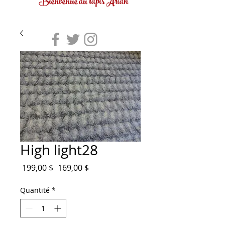
Bienvenue au tapis Arian
High light28
Prix
Prix
 199,00 $ 
169,00 $
original
promotionnel
Quantité
*