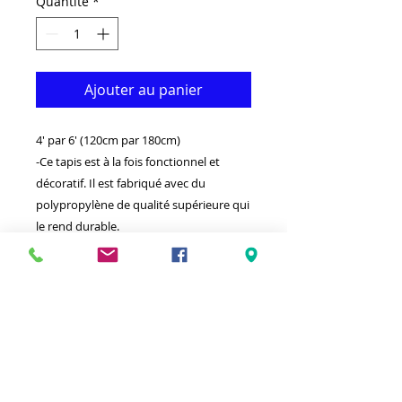
Quantité
*
Ajouter au panier
4' par 6' (120cm par 180cm)
-Ce tapis est à la fois fonctionnel et
décoratif. Il est fabriqué avec du
polypropylène de qualité supérieure qui
le rend durable.
-Disponible dans des tailles et des
couleurs supplémentaires.
-Idéal pour donner à votre intérieur un
look vraiment classique.
-Nettoyer avec un chiffon humide et un
détergent léger.
-Fabriqué en Turquie.
-Haute densité (1000000 points par