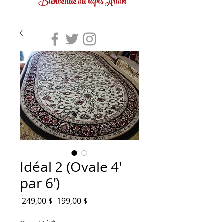
Bienvenue au tapis Arian
Idéal 2 (Ovale 4'
par 6')
Prix
Prix
 249,00 $ 
199,00 $
original
promotionnel