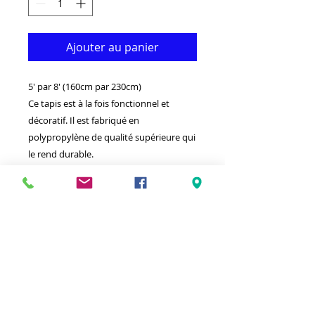
Ajouter au panier
5' par 8' (160cm par 230cm)
Ce tapis est à la fois fonctionnel et
décoratif. Il est fabriqué en
polypropylène de qualité supérieure qui
le rend durable.
Disponible dans d'autres tailles et
couleurs.Idéal pour donner à votre
intérieur un look vraiment classique.
-Nettoyer avec un chiffon humide et un
détergent léger.
-Fabriqué en Turquie.
-Haute densité (1000000 points par
mètre carré) Tapis épais au toucher
doux.