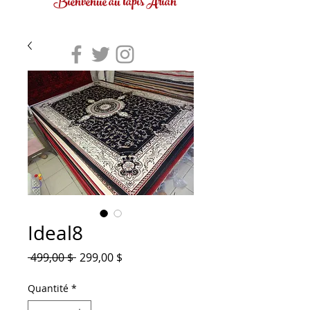
Bienvenue au tapis Arian
Ideal8
Prix
Prix
 499,00 $ 
299,00 $
original
promotionnel
Quantité
*