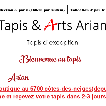
llection 5' par 8'(160cm par 230cm)
Collection 4' par 6
Bienvenue au tapis
Arian
boutique au 6700 côtes-des-neiges(dep
ne et reçevez votre tapis dans 2-3 jour