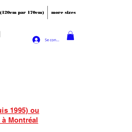
' (120cm par 170cm)
more sizes
Se connecter
uis 1995) ou
s à Montréal