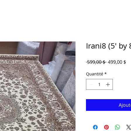
Irani8 (5' by 
Prix
Pr
 599,00 $ 
499,00 $
original
pr
Quantité
*
Ajout