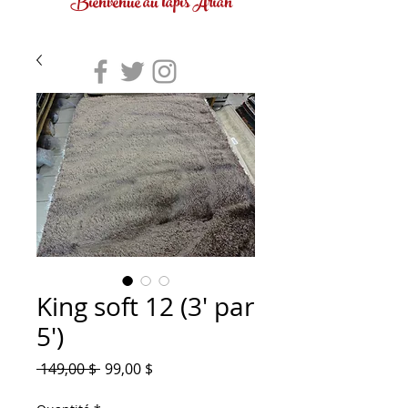
Bienvenue au tapis Arian
King soft 12 (3' par
5')
Prix
Prix
 149,00 $ 
99,00 $
original
promotionnel