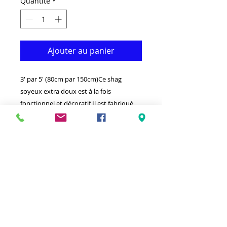
Quantité
*
Ajouter au panier
3' par 5' (80cm par 150cm)Ce shag
soyeux extra doux est à la fois
fonctionnel et décoratif.Il est fabriqué
avec du polyester de qualité supérieure
qui le rend durable.Disponible dans des
tailles et des couleurs
supplémentaires.Idéal pour donner à
votre intérieur un look vraiment
moderne.-Nettoyer avec un chiffon
humide et un détergent léger.-Fabriqué
en Turquie.-Touche soyeux extra doux à
haute densité 3 'par 5' shag.Tache
hypoallergénique et résistant à