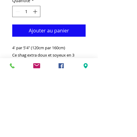
Quantité
*
Ajouter au panier
4' par 5'4" (120cm par 160cm)
Ce shag extra doux et soyeux en 3
dimensions est à la fois fonctionnel et
décoratif. Il est fabriqué avec du
polyester de qualité supérieure qui le
rend durable. Disponible dans d'autres
tailles et couleurs. Idéal pour donner à
votre intérieur un look vraiment
moderne. - Propre avec un chiffon
humide et un détergent léger.-Fabriqué
en Turquie.- soyeux, extra doux à haute
densité 4' par 6' shag.Tache
hypoallergénique et résistant à