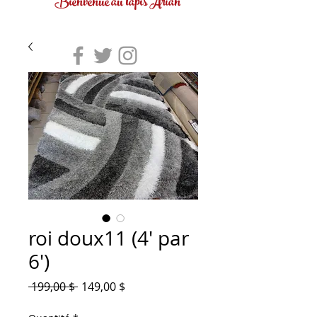
Bienvenue au tapis Arian
roi doux11 (4' par
6')
Prix
Prix
 199,00 $ 
149,00 $
original
promotionnel