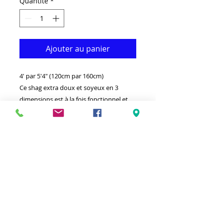
Quantité
*
Ajouter au panier
4' par 5'4" (120cm par 160cm)
Ce shag extra doux et soyeux en 3
dimensions est à la fois fonctionnel et
décoratif. Il est fabriqué avec du
polyester de qualité supérieure qui le
rend durable. Disponible dans d'autres
tailles et couleurs. Idéal pour donner à
votre intérieur un look vraiment
moderne. - Propre avec un chiffon
humide et un détergent léger.-Fabriqué
en Turquie.-soyeux ,extra doux à haute
densité ,4' par 6' shag.Tache
hypoallergénique et résistant à