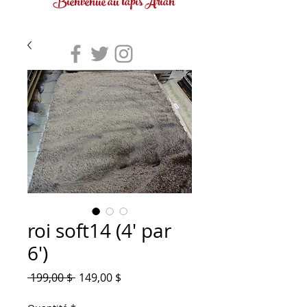
Bienvenue au tapis Arian
roi soft14 (4' par
6')
Prix
Prix
 199,00 $ 
149,00 $
original
promotionnel