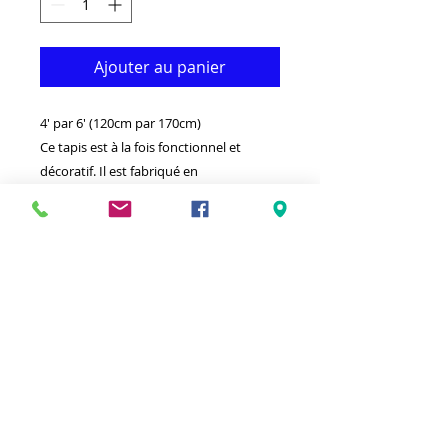
Ajouter au panier
4' par 6' (120cm par 170cm)
Ce tapis est à la fois fonctionnel et
décoratif. Il est fabriqué en
polypropylène de qualité supérieure qui
le rend durable.
Disponible dans d'autres tailles et
couleurs.Idéal pour donner à votre
intérieur un look vraiment moderne.
-Nettoyer avec un chiffon humide et un
détergent léger.
-Fabriqué en Turquie.-Tapis doux au
toucher haute densité.100%
Polypropylène Heatset
Hypoallergénique Tache et résistant à