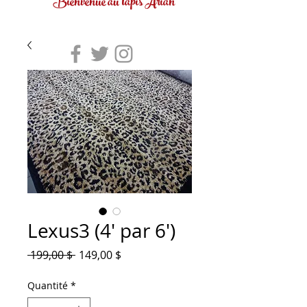
Bienvenue au tapis Arian
Lexus3 (4' par 6')
Prix
Prix
 199,00 $ 
149,00 $
original
promotionnel
Quantité
*