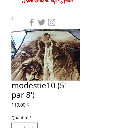
Bienvenue au tapis Arian
modestie10 (5'
par 8')
Prix
119,00 $
Quantité
*