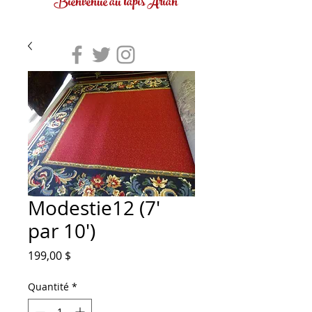
Bienvenue au tapis Arian
Modestie12 (7'
par 10')
Prix
199,00 $
Quantité
*