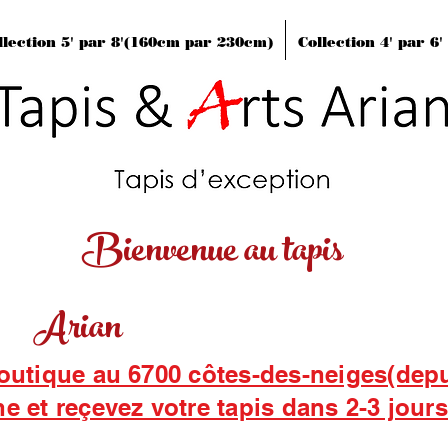
llection 5' par 8'(160cm par 230cm)
Collection 4' par 6
Bienvenue au tapis
Arian
boutique au 6700 côtes-des-neiges(dep
ne et reçevez votre tapis dans 2-3 jour