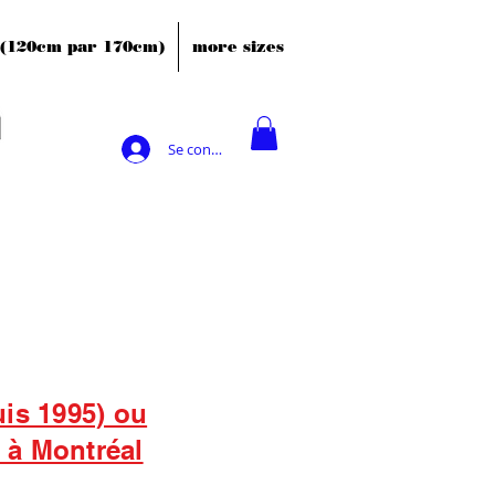
' (120cm par 170cm)
more sizes
Se connecter
uis 1995) ou
s à Montréal