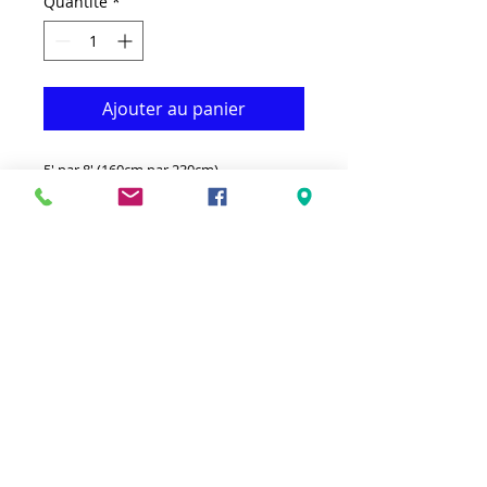
Quantité
*
Ajouter au panier
5' par 8' (160cm par 230cm)
Ce joli tapis design est à la fois
Fonctionnel & Décoratif.
Il est fabriqué avec du polypropylène de
qualité moyenne qui le rend durable.
-Idéal pour donner à votre intérieur un
véritable Classique voir.
-Nettoyer avec un chiffon humide et un
détergent léger.
-Fabriqué en Egypte.
-Tache hypoallergénique et résistant à
l'électricité statique.