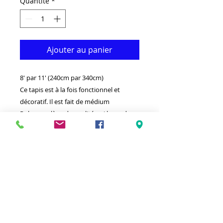
Quantité
*
Ajouter au panier
8' par 11' (240cm par 340cm)
Ce tapis est à la fois fonctionnel et
décoratif. Il est fait de médium
Polypropylène de qualité qui le rend
durable.Disponible dans d'autres tailles
et couleurs.Idéal pour donner à votre
intérieur un look vraiment classique.
-Nettoyer avec un chiffon humide et un
détergent léger.
-Fabriqué en Egypte.
100 % polypropylène
thermodurcissable
Antitache hypoallergénique et résistant