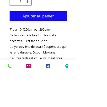
Ajouter au panier
7' par 10' (200cm par 290cm)
Ce tapis est à la fois fonctionnel et
décoratif. Il est fabriqué en
polypropylène de qualité supérieure qui
le rend durable. Disponible dans
d'autres tailles et couleurs. Idéal pour
donner à votre intérieur un look
vraiment classique.
-Nettoyer avec un chiffon humide et un
détergent léger.
-Fabriqué en Turquie.
-Haute densité (presque 1000000 points
par mètre carré) Mou, tendre toucher
tapis épais.