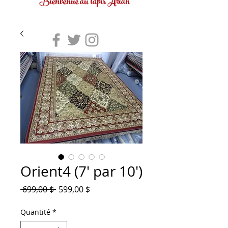
Bienvenue au tapis Arian
Orient4 (7' par 10')
Prix
Prix
 699,00 $ 
599,00 $
original
promotionnel
Quantité
*