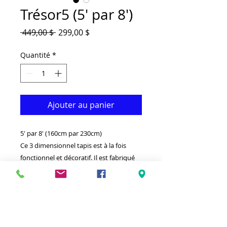
Trésor5 (5' par 8')
Prix
Prix
 449,00 $ 
299,00 $
original
promotionnel
Quantité
*
Ajouter au panier
5' par 8' (160cm par 230cm)
Ce 3 dimensionnel tapis est à la fois
fonctionnel et décoratif. Il est fabriqué
avec du Viscose de qualité supérieure
qui le rend durable. Disponible en
plusieurs tailles et couleurs. Idéal pour
donner à votre intérieur un look
vraiment classique.