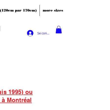
' (120cm par 170cm)
more sizes
Se connecter
uis 1995) ou
s à Montréal