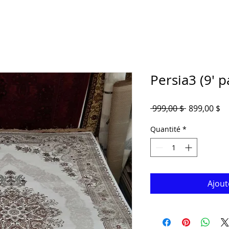
Persia3 (9' p
Prix
Pr
 999,00 $ 
899,00 $
original
pr
Quantité
*
Ajout