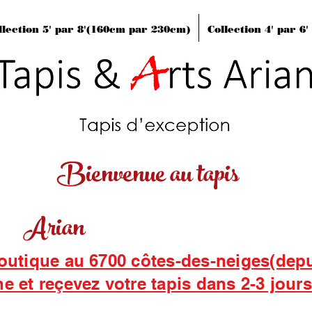
llection 5' par 8'(160cm par 230cm)
Collection 4' par 6
Bienvenue au tapis
Arian
boutique au 6700 côtes-des-neiges(dep
ne et reçevez votre tapis dans 2-3 jour