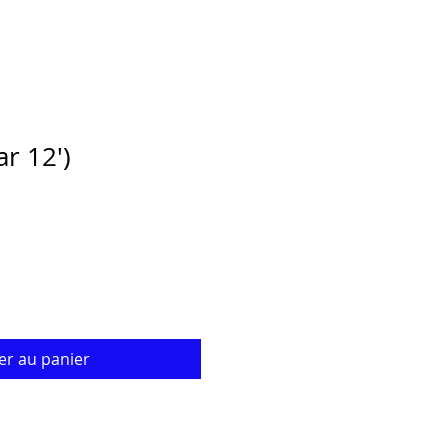
ar 12')
ix
omotionnel
er au panier