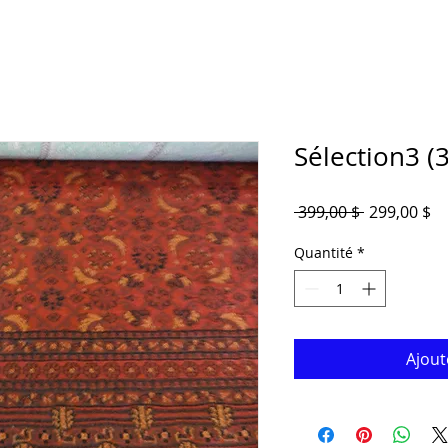
Sélection3 (3
Prix
Pr
 399,00 $ 
299,00 $
original
pr
Quantité
*
Ajout