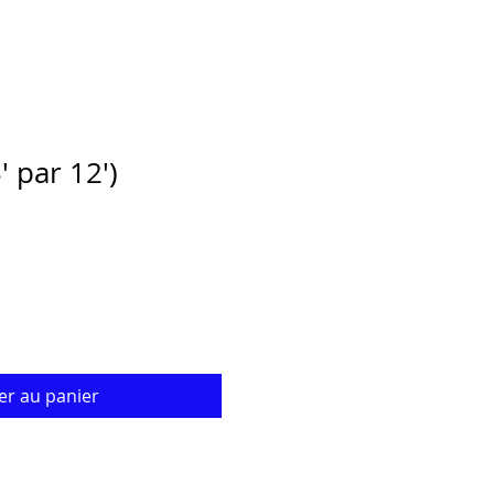
' par 12')
ix
omotionnel
er au panier