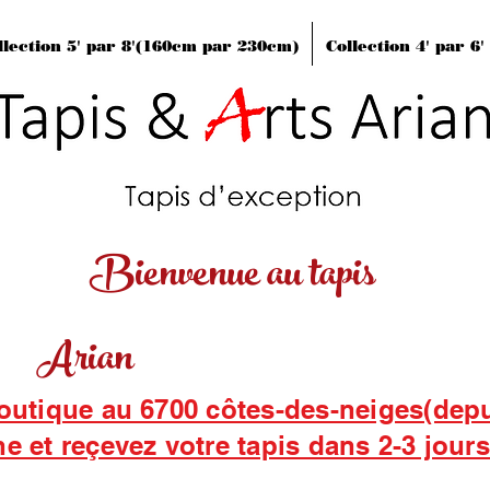
llection 5' par 8'(160cm par 230cm)
Collection 4' par 6
Bienvenue au tapis
Arian
boutique au 6700 côtes-des-neiges(dep
ne et reçevez votre tapis dans 2-3 jour