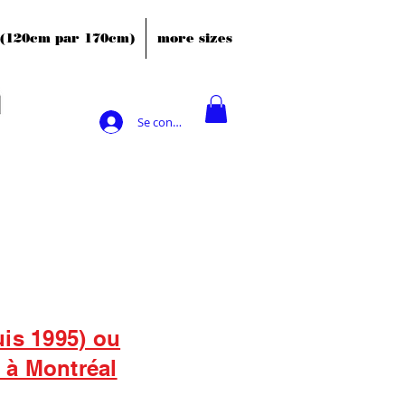
' (120cm par 170cm)
more sizes
Se connecter
uis 1995) ou
s à Montréal