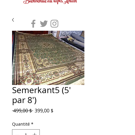
Bienvenue au tapis Arian
Semerkant5 (5'
par 8')
Prix
Prix
 499,00 $ 
399,00 $
original
promotionnel
Quantité
*