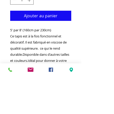
Ajouter au panier
5' par 8' (160cm par 230cm)
Ce tapis est à la fois fonctionnel et
décoratif. Il est fabriqué en viscose de
qualité supérieure.
ce qui le rend
durable.Disponible dans d'autres tailles
et couleurs.Idéal pour donner à votre
intérieur un look vraiment classique.
-Nettoyer avec un chiffon humide et un
détergent léger.
-Tissé par
la dernière technologie
informatique
en Turquie.
-Haute densité(1000000 points par
mètre carré)
Mou, tendre
touchez la
soie épaisse avec des franges.