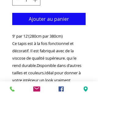
Ajouter au panier
9' par 12'(280cm par 380cm)
Ce tapis est à la fois fonctionnel et
décoratif. Il est fabriqué avec de la
viscose de qualité supérieure. qui le
rend durable.Disponible dans d'autres
tailles et couleurs.Idéal pour donner à
votre intérieur un look vraiment
classique.
-Nettoyer avec un chiffon humide et un
détergent léger.
-Tissé par la dernière technologie
informatique en Turquie.
-Haute densité (1000000 points par
mètre carré) Mou, tendre touchez la