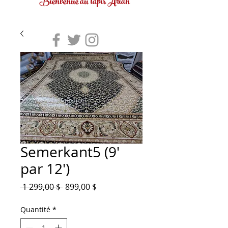
Bienvenue au tapis Arian
Semerkant5 (9'
par 12')
Prix
Prix
 1 299,00 $ 
899,00 $
original
promotionnel
Quantité
*