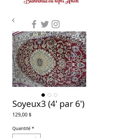
Bienvenue au tapis Arian
Soyeux3 (4' par 6')
Prix
129,00 $
Quantité
*