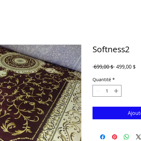
Softness2
Prix
Pr
 699,00 $ 
499,00 $
original
pr
Quantité
*
Ajout