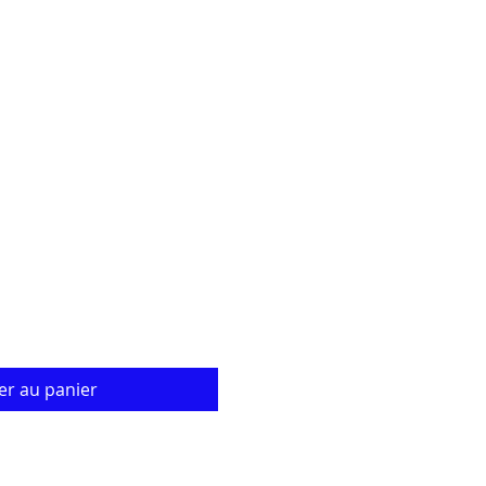
ix
omotionnel
er au panier