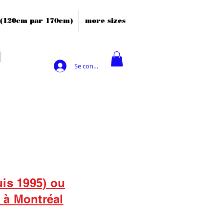
' (120cm par 170cm)
more sizes
Se connecter
uis 1995) ou
s à Montréal