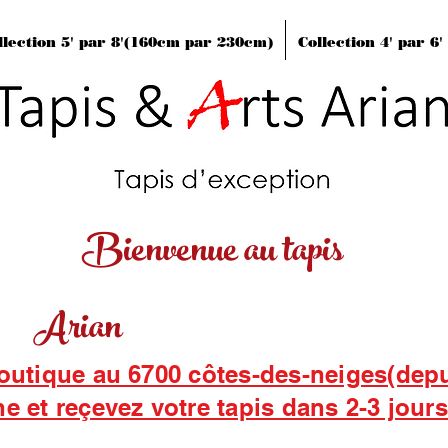
llection 5' par 8'(160cm par 230cm)
Collection 4' par 6
Bienvenue au tapis
Arian
boutique au 6700 côtes-des-neiges(dep
ne et reçevez votre tapis dans 2-3 jour