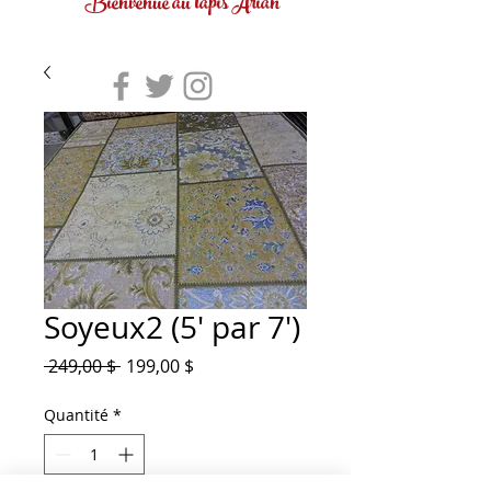
Bienvenue au tapis Arian
Soyeux2 (5' par 7')
Prix
Prix
 249,00 $ 
199,00 $
original
promotionnel
Quantité
*