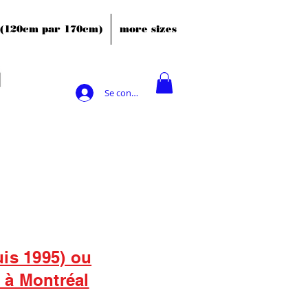
' (120cm par 170cm)
more sizes
Se connecter
uis 1995) ou
s à Montréal