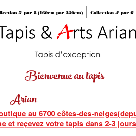
llection 5' par 8'(160cm par 230cm)
Collection 4' par 6
Bienvenue au tapis
Arian
boutique au 6700 côtes-des-neiges(dep
ne et reçevez votre tapis dans 2-3 jour