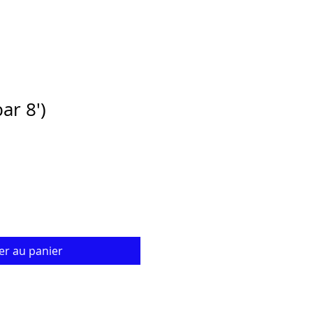
ar 8')
ix
omotionnel
er au panier