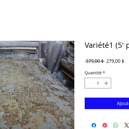
Variété1 (5' p
Prix
Pr
 379,00 $ 
279,00 $
original
pr
Quantité
*
Ajout