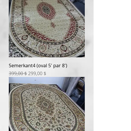
Semerkant4 (oval 5' par 8')
Prix original
Prix promotionnel
399,00 $
299,00 $