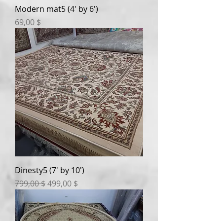
Modern mat5 (4' by 6')
Prix
69,00 $
Dinesty5 (7' by 10')
Prix original
Prix promotionnel
799,00 $
499,00 $