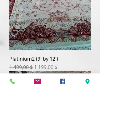
Platinium2 (9' by 12')
Prix original
Prix promotionnel
1 499,00 $
1 199,00 $