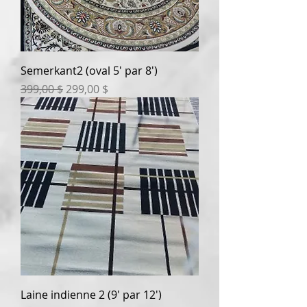
Semerkant2 (oval 5' par 8')
Prix original
Prix promotionnel
399,00 $
299,00 $
Laine indienne 2 (9' par 12')